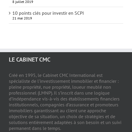
8 juillet 2019
10 points clés pour investir en SCPI
21 mai 2019
LE CABINET CMC
Créé en 1995, le Cabinet CMC International est
spécialiste de l'investissement immobilier et financier :
pleine propriété, nue propriété, loueur meublé non
professionnel (LMNP). Il s’inscrit dans une logique
d’indépendance vis-à-vis des établissements financiers
institutionnels, compagnies d’assurance et promoteurs
immobiliers garantissant au client une approche
objective de sa situation, un choix de stratégies et de
solutions entièrement adaptées à son besoin et un suivi
permanent dans le temps.