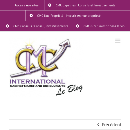
Skip
Accès à nos sites :
CMC Expatriés : Conseils et Investisements
to
content
CMC Nue Propriété : Investir en nue propriété
CMC Conseils : Conseil, Investissements
CMC GFV : Investir dans le vin
Précédent