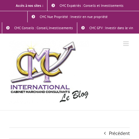
Skip
Accès à nos sites :
CMC Expatriés : Conseils et Investisements
to
content
CMC Nue Propriété : Investir en nue propriété
CMC Conseils : Conseil, Investissements
CMC GFV : Investir dans le vin
Précédent