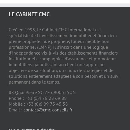
LE CABINET CMC
Créé en 1995, le Cabinet CMC International est
spécialiste de l'investissement immobilier et financier :
pleine propriété, nue propriété, loueur meublé non
professionnel (LMNP). Il s’inscrit dans une logique
d’indépendance vis-à-vis des établissements financiers
institutionnels, compagnies d’assurance et promoteurs
immobiliers garantissant au client une approche
objective de sa situation, un choix de stratégies et de
solutions entièrement adaptées à son besoin et un suivi
permanent dans le temps.
88 Quai Pierre SCIZE 69005 LYON
Phone : +33 (0)4 78 28 69 88
Mobile : +33 (0)6 09 75 45 58
Email :
contact@cmc-conseils.fr